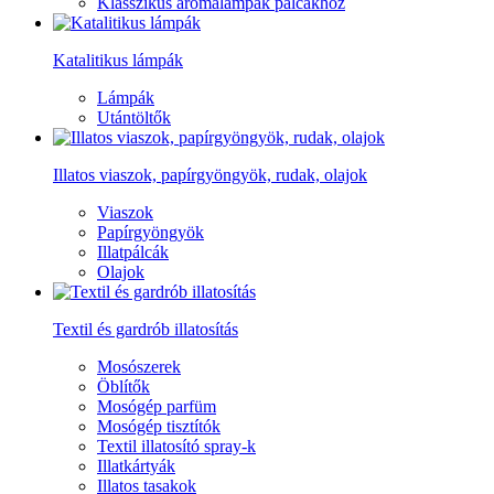
Klasszikus aromalámpák pálcákhoz
Katalitikus lámpák
Lámpák
Utántöltők
Illatos viaszok, papírgyöngyök, rudak, olajok
Viaszok
Papírgyöngyök
Illatpálcák
Olajok
Textil és gardrób illatosítás
Mosószerek
Öblítők
Mosógép parfüm
Mosógép tisztítók
Textil illatosító spray-k
Illatkártyák
Illatos tasakok