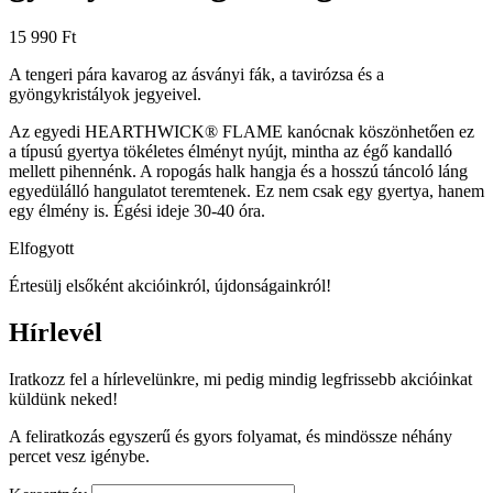
15 990
Ft
A tengeri pára kavarog az ásványi fák, a tavirózsa és a
gyöngykristályok jegyeivel.
Az egyedi HEARTHWICK® FLAME kanócnak köszönhetően ez
a típusú gyertya tökéletes élményt nyújt, mintha az égő kandalló
mellett pihennénk. A ropogás halk hangja és a hosszú táncoló láng
egyedülálló hangulatot teremtenek. Ez nem csak egy gyertya, hanem
egy élmény is. Égési ideje 30-40 óra.
Elfogyott
Értesülj elsőként akcióinkról, újdonságainkról!
Hírlevél
Iratkozz fel a hírlevelünkre, mi pedig mindig legfrissebb akcióinkat
küldünk neked!
A feliratkozás egyszerű és gyors folyamat, és mindössze néhány
percet vesz igénybe.