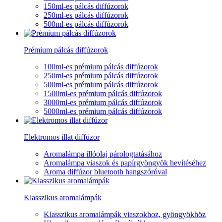
150ml-es pálcás diffúzorok
250ml-es pálcás diffúzorok
500ml-es pálcás diffúzorok
Prémium pálcás diffúzorok
100ml-es prémium pálcás diffúzorok
250ml-es prémium pálcás diffúzorok
500ml-es prémium pálcás diffúzorok
1500ml-es prémium pálcás diffúzorok
3000ml-es prémium pálcás diffúzorok
5000ml-es prémium pálcás diffúzorok
Elektromos illat diffúzor
Aromalámpa illóolaj párologtatásához
Aromalámpa viaszok és papírgyöngyök hevítéséhez
Aroma diffúzor bluetooth hangszóróval
Klasszikus aromalámpák
Klasszikus aromalámpák viaszokhoz, gyöngyökhöz