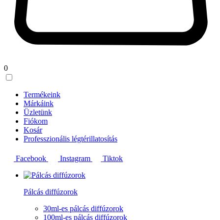
0
Termékeink
Márkáink
Üzletünk
Fiókom
Kosár
Professzionális légtérillatosítás
Facebook
Instagram
Tiktok
Pálcás diffúzorok
30ml-es pálcás diffúzorok
100ml-es pálcás diffúzorok