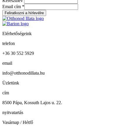
Keresztnév
Email cím
*
Elérhetőségeink
telefon
+36 30 552 5929
email
info@otthonodillata.hu
Üzletünk
cím
8500 Pápa, Kossuth Lajos u. 22.
nyitvatartás
Vasárnap / Hétfő