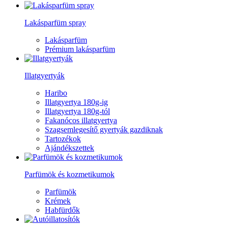
Lakásparfüm spray
Lakásparfüm
Prémium lakásparfüm
Illatgyertyák
Haribo
Illatgyertya 180g-ig
Illatgyertya 180g-tól
Fakanócos illatgyertya
Szagsemlegesítő gyertyák gazdiknak
Tartozékok
Ajándékszettek
Parfümök és kozmetikumok
Parfümök
Krémek
Habfürdők