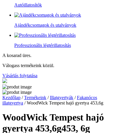
Autóillatosítók
Ajándékcsomagok és utalványok
Professzionális légtérillatosítás
A kosarad üres.
Válogass termékeink közül.
Vásárlás folytatása
Kezdőlap
/
Termékeink
/
Illatgyertyák
/
Fakanócos
illatgyertya
/ WoodWick Tempest hajó gyertya 453,6g
WoodWick Tempest hajó
gyertya 453,6g
453, 6g