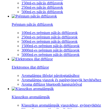
150ml-es pálcás diffúzorok
250ml-es pálcás diffúzorok
500ml-es pálcás diffúzorok
Prémium pálcás diffúzorok
100ml-es prémium pálcás diffúzorok
250ml-es prémium pálcás diffúzorok
500ml-es prémium pálcás diffúzorok
1500ml-es prémium pálcás diffúzorok
3000ml-es prémium pálcás diffúzorok
5000ml-es prémium pálcás diffúzorok
Elektromos illat diffúzor
Aromalámpa illóolaj párologtatásához
Aromalámpa viaszok és papírgyöngyök hevítéséhez
Aroma diffúzor bluetooth hangszóróval
Klasszikus aromalámpák
Klasszikus aromalámpák viaszokhoz, gyöngyökhöz