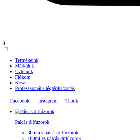
0
Termékeink
Márkáink
Üzletünk
Fiókom
Kosár
Professzionális légtérillatosítás
Facebook
Instagram
Tiktok
Pálcás diffúzorok
30ml-es pálcás diffúzorok
100ml-es pálcás diffúzorok