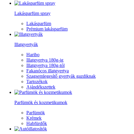
Lakásparfüm spray
Lakásparfüm
Prémium lakásparfüm
Illatgyertyák
Haribo
Illatgyertya 180g-ig
Illatgyertya 180g-tól
Fakanócos illatgyertya
Szagsemlegesítő gyertyák gazdiknak
Tartozékok
Ajándékszettek
Parfümök és kozmetikumok
Parfümök
Krémek
Habfürdők