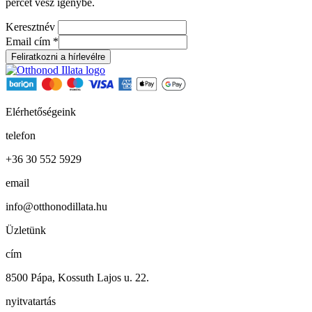
percet vesz igénybe.
Keresztnév
Email cím
*
Elérhetőségeink
telefon
+36 30 552 5929
email
info@otthonodillata.hu
Üzletünk
cím
8500 Pápa, Kossuth Lajos u. 22.
nyitvatartás