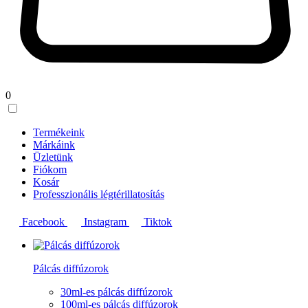
0
Termékeink
Márkáink
Üzletünk
Fiókom
Kosár
Professzionális légtérillatosítás
Facebook
Instagram
Tiktok
Pálcás diffúzorok
30ml-es pálcás diffúzorok
100ml-es pálcás diffúzorok