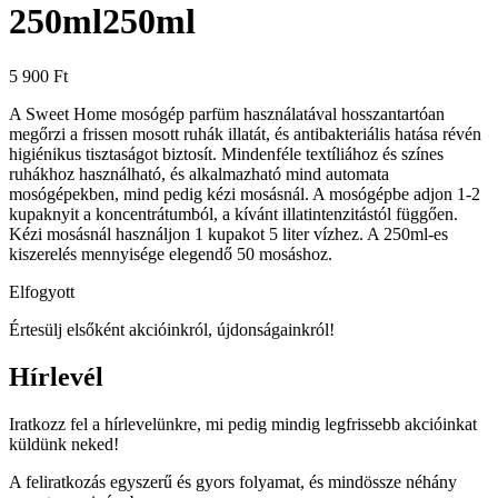
250ml
250ml
5 900
Ft
A Sweet Home mosógép parfüm használatával hosszantartóan
megőrzi a frissen mosott ruhák illatát, és antibakteriális hatása révén
higiénikus tisztaságot biztosít. Mindenféle textíliához és színes
ruhákhoz használható, és alkalmazható mind automata
mosógépekben, mind pedig kézi mosásnál. A mosógépbe adjon 1-2
kupaknyit a koncentrátumból, a kívánt illatintenzitástól függően.
Kézi mosásnál használjon 1 kupakot 5 liter vízhez. A 250ml-es
kiszerelés mennyisége elegendő 50 mosáshoz.
Elfogyott
Értesülj elsőként akcióinkról, újdonságainkról!
Hírlevél
Iratkozz fel a hírlevelünkre, mi pedig mindig legfrissebb akcióinkat
küldünk neked!
A feliratkozás egyszerű és gyors folyamat, és mindössze néhány