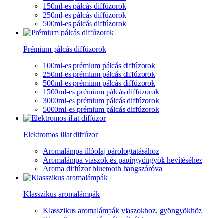
150ml-es pálcás diffúzorok
250ml-es pálcás diffúzorok
500ml-es pálcás diffúzorok
Prémium pálcás diffúzorok
100ml-es prémium pálcás diffúzorok
250ml-es prémium pálcás diffúzorok
500ml-es prémium pálcás diffúzorok
1500ml-es prémium pálcás diffúzorok
3000ml-es prémium pálcás diffúzorok
5000ml-es prémium pálcás diffúzorok
Elektromos illat diffúzor
Aromalámpa illóolaj párologtatásához
Aromalámpa viaszok és papírgyöngyök hevítéséhez
Aroma diffúzor bluetooth hangszóróval
Klasszikus aromalámpák
Klasszikus aromalámpák viaszokhoz, gyöngyökhöz