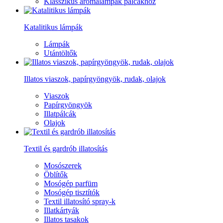
Klasszikus aromalámpák pálcákhoz
Katalitikus lámpák
Lámpák
Utántöltők
Illatos viaszok, papírgyöngyök, rudak, olajok
Viaszok
Papírgyöngyök
Illatpálcák
Olajok
Textil és gardrób illatosítás
Mosószerek
Öblítők
Mosógép parfüm
Mosógép tisztítók
Textil illatosító spray-k
Illatkártyák
Illatos tasakok