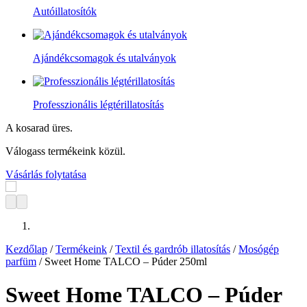
Autóillatosítók
Ajándékcsomagok és utalványok
Professzionális légtérillatosítás
A kosarad üres.
Válogass termékeink közül.
Vásárlás folytatása
Kezdőlap
/
Termékeink
/
Textil és gardrób illatosítás
/
Mosógép
parfüm
/ Sweet Home TALCO – Púder 250ml
Sweet Home TALCO – Púder