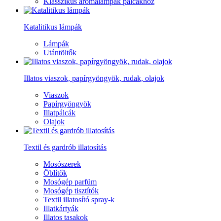
Klasszikus aromalámpák pálcákhoz
Katalitikus lámpák
Lámpák
Utántöltők
Illatos viaszok, papírgyöngyök, rudak, olajok
Viaszok
Papírgyöngyök
Illatpálcák
Olajok
Textil és gardrób illatosítás
Mosószerek
Öblítők
Mosógép parfüm
Mosógép tisztítók
Textil illatosító spray-k
Illatkártyák
Illatos tasakok