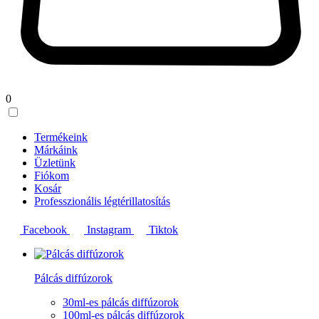
0
Termékeink
Márkáink
Üzletünk
Fiókom
Kosár
Professzionális légtérillatosítás
Facebook
Instagram
Tiktok
Pálcás diffúzorok
30ml-es pálcás diffúzorok
100ml-es pálcás diffúzorok