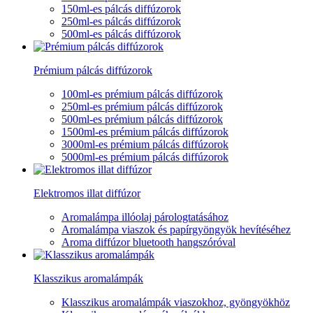
150ml-es pálcás diffúzorok
250ml-es pálcás diffúzorok
500ml-es pálcás diffúzorok
Prémium pálcás diffúzorok
100ml-es prémium pálcás diffúzorok
250ml-es prémium pálcás diffúzorok
500ml-es prémium pálcás diffúzorok
1500ml-es prémium pálcás diffúzorok
3000ml-es prémium pálcás diffúzorok
5000ml-es prémium pálcás diffúzorok
Elektromos illat diffúzor
Aromalámpa illóolaj párologtatásához
Aromalámpa viaszok és papírgyöngyök hevítéséhez
Aroma diffúzor bluetooth hangszóróval
Klasszikus aromalámpák
Klasszikus aromalámpák viaszokhoz, gyöngyökhöz