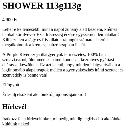
SHOWER 113g
113g
4 900
Ft
Lehet-e kellemesebb, mint a napot zuhany alatt kezdeni, krémes
habbal körülvéve? Ez a frissesség érzése egyszerűen leírhatatlan!
Kifejezetten a lágy és friss illatok rajongói számára sikerült
megalkotnunk a krémes, habzó szappan illatát.
A Purple River szója illatgyertyák természetes, 100%-ban
szójaviaszból, ólommentes pamutkanóccal, kézműves gyártási
eljárással készülnek. Ez azt jelenti, hogy minden illatgyertyában a
legfinomabb alapanyagok mellett a gyertyakészítés iránti szeretet és
szenvedély is benne van!
Elfogyott
Értesülj elsőként akcióinkról, újdonságainkról!
Hírlevél
Iratkozz fel a hírlevelünkre, mi pedig mindig legfrissebb akcióinkat
küldünk neked!