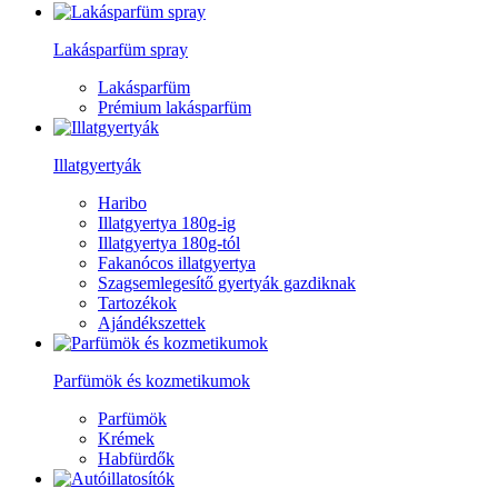
Lakásparfüm spray
Lakásparfüm
Prémium lakásparfüm
Illatgyertyák
Haribo
Illatgyertya 180g-ig
Illatgyertya 180g-tól
Fakanócos illatgyertya
Szagsemlegesítő gyertyák gazdiknak
Tartozékok
Ajándékszettek
Parfümök és kozmetikumok
Parfümök
Krémek
Habfürdők