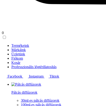
0
Termékeink
Márkáink
Üzletünk
Fiókom
Kosár
Professzionális légtérillatosítás
Facebook
Instagram
Tiktok
Pálcás diffúzorok
30ml-es pálcás diffúzorok
100ml-es pálcás diffúzorok