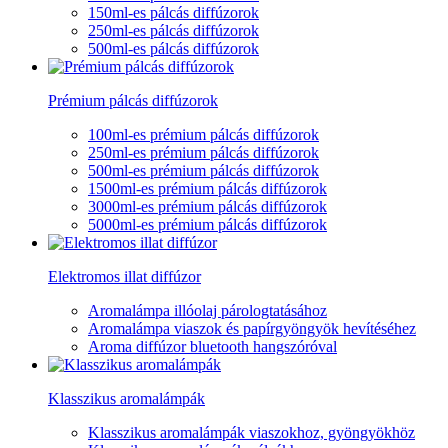
150ml-es pálcás diffúzorok
250ml-es pálcás diffúzorok
500ml-es pálcás diffúzorok
Prémium pálcás diffúzorok
100ml-es prémium pálcás diffúzorok
250ml-es prémium pálcás diffúzorok
500ml-es prémium pálcás diffúzorok
1500ml-es prémium pálcás diffúzorok
3000ml-es prémium pálcás diffúzorok
5000ml-es prémium pálcás diffúzorok
Elektromos illat diffúzor
Aromalámpa illóolaj párologtatásához
Aromalámpa viaszok és papírgyöngyök hevítéséhez
Aroma diffúzor bluetooth hangszóróval
Klasszikus aromalámpák
Klasszikus aromalámpák viaszokhoz, gyöngyökhöz